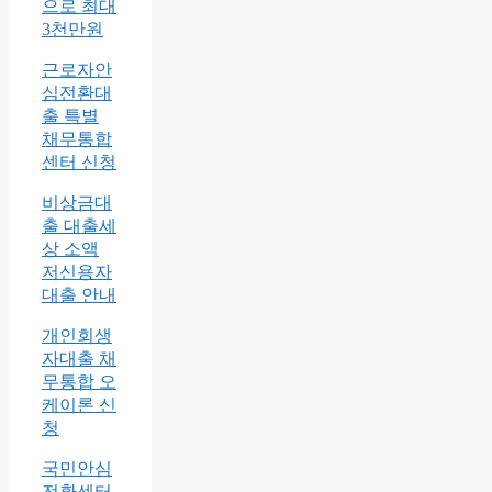
으로 최대
3천만원
근로자안
심전환대
출 특별
채무통합
센터 신청
비상금대
출 대출세
상 소액
저신용자
대출 안내
개인회생
자대출 채
무통합 오
케이론 신
청
국민안심
전환센터