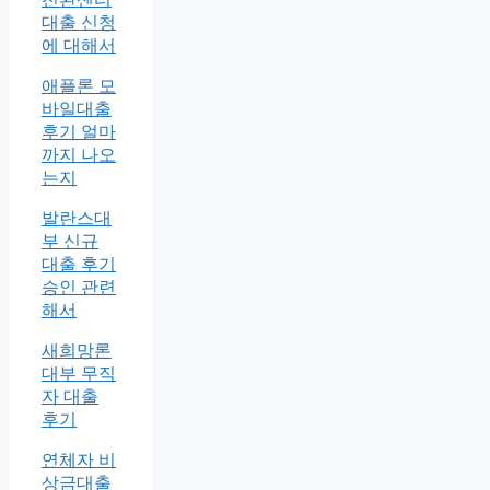
대출 신청
에 대해서
애플론 모
바일대출
후기 얼마
까지 나오
는지
발란스대
부 신규
대출 후기
승인 관련
해서
새희망론
대부 무직
자 대출
후기
연체자 비
상금대출