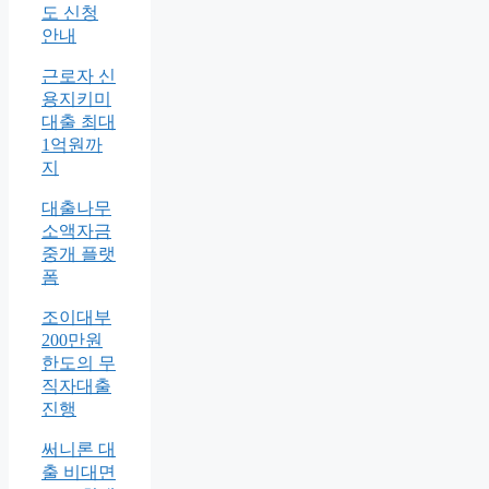
도 신청
안내
근로자 신
용지키미
대출 최대
1억원까
지
대출나무
소액자금
중개 플랫
폼
조이대부
200만원
한도의 무
직자대출
진행
써니론 대
출 비대면