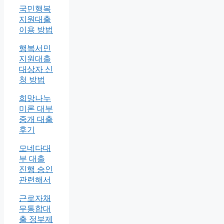
국민행복
지원대출
이용 방법
행복서민
지원대출
대상자 신
청 방법
희망나누
미론 대부
중개 대출
후기
모네다대
부 대출
진행 승인
관련해서
근로자채
무통합대
출 정부제