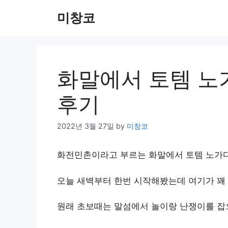
Skip
미창코
to
content
화말에서 토템 노
후기
2022년 3월 27일
by
미창코
화전민촌이라고 부르는 화말에서 토템 노가다
오늘 새벽부터 한번 시작해봤는데 여기가 꽤
원래 초보때는 말섬에서 놀이랑 난쟁이를 잡