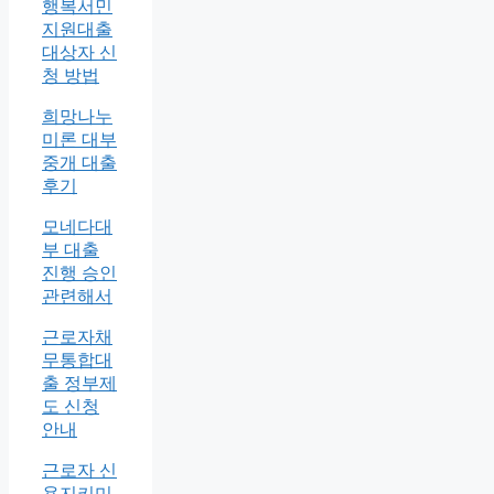
행복서민
지원대출
대상자 신
청 방법
희망나누
미론 대부
중개 대출
후기
모네다대
부 대출
진행 승인
관련해서
근로자채
무통합대
출 정부제
도 신청
안내
근로자 신
용지키미