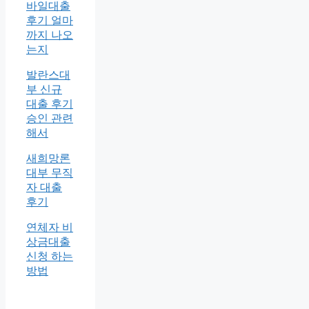
바일대출
후기 얼마
까지 나오
는지
발란스대
부 신규
대출 후기
승인 관련
해서
새희망론
대부 무직
자 대출
후기
연체자 비
상금대출
신청 하는
방법