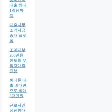
대출 최대
1억원까
지
대출나무
소액자금
중개 플랫
폼
조이대부
200만원
한도의 무
직자대출
진행
써니론 대
출 비대면
으로 최대
3천만원
근로자안
심전환대