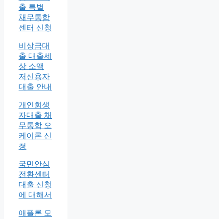
출 특별
채무통합
센터 신청
비상금대
출 대출세
상 소액
저신용자
대출 안내
개인회생
자대출 채
무통합 오
케이론 신
청
국민안심
전환센터
대출 신청
에 대해서
애플론 모