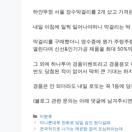
하얀뚜껑 서울 장수막걸리를 2개 샀고 가격은 1
내일 아침에 일찍 일어나야하니 막걸리는 딱 
막걸리를 구매했더니 영수증에 뭔가 주렁주렁
열린다며 신선&인기가공 제품을 최대 50%
그 외에 하나투어 경품이벤트라고 경품응모 
번도 당첨된 적이 없어서 딱히 큰 기대는 하
경품은 안 되더라도 내일 로또는 꼭 1등에 
(블로그 관련 문의는 아래 댓글에 남겨주시면
Categories
미분류
마니론대부 전화로 당일 승인 된다길래
전국적으로 나가는 매운탕 잡어 조심하라는데