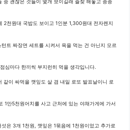
 중 괜찮은 것들이 몇개 보이길래 즐찾 해놓고 종종
 2천원대 국밥도 보이고 1인분 1,300원대 전자렌지
턴트 짜장면 세트를 시켜서 욕을 먹는 건 아닌지 모르
 점심마다 한끼씩 부지런히 먹을 생각입니다.
같이 싸먹을 깻잎도 살 겸 내일 로또 발표날이니 로
또 1만5천원어치를 사고 근처에 있는 야채가게에 가서
섯은 3개 1천원, 깻잎은 1묶음에 1천원이었고 추가로