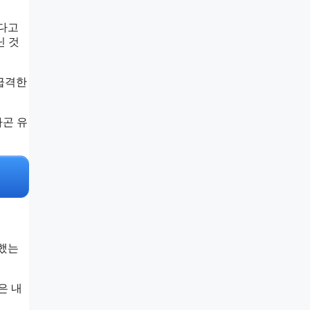
났다고
닌 것
 급격한
카곤 유
명했는
은 내