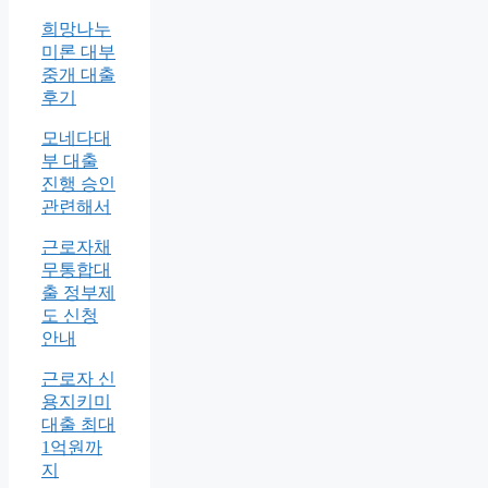
희망나누
미론 대부
중개 대출
후기
모네다대
부 대출
진행 승인
관련해서
근로자채
무통합대
출 정부제
도 신청
안내
근로자 신
용지키미
대출 최대
1억원까
지