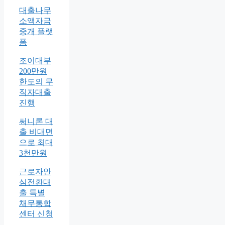
대출나무
소액자금
중개 플랫
폼
조이대부
200만원
한도의 무
직자대출
진행
써니론 대
출 비대면
으로 최대
3천만원
근로자안
심전환대
출 특별
채무통합
센터 신청