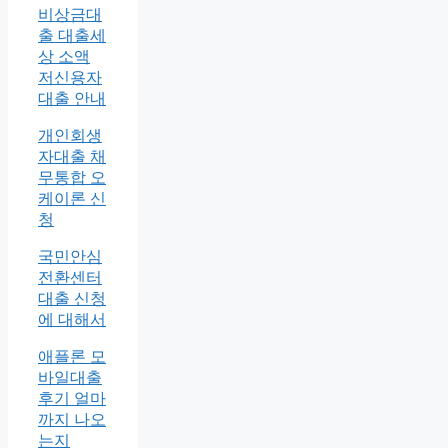
비상금대
출 대출세
상 소액
저신용자
대출 안내
개인회생
자대출 채
무통합 오
케이론 신
청
국민안심
전환센터
대출 신청
에 대해서
애플론 모
바일대출
후기 얼마
까지 나오
는지