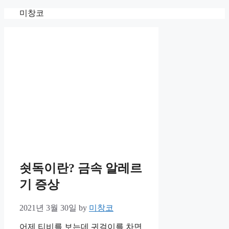
Skip
미창코
to
content
쇳독이란? 금속 알레르
기 증상
2021년 3월 30일
by
미창코
어제 티비를 보는데 귀걸이를 차면