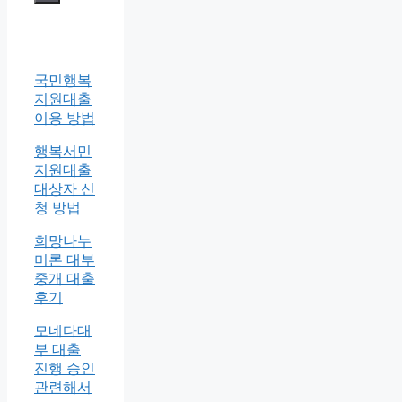
국민행복
지원대출
이용 방법
행복서민
지원대출
대상자 신
청 방법
희망나누
미론 대부
중개 대출
후기
모네다대
부 대출
진행 승인
관련해서