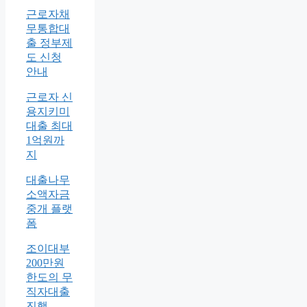
근로자채
무통합대
출 정부제
도 신청
안내
근로자 신
용지키미
대출 최대
1억원까
지
대출나무
소액자금
중개 플랫
폼
조이대부
200만원
한도의 무
직자대출
진행