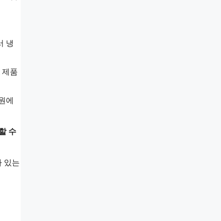
서 냉
 제품
0원에
할 수
나 있는