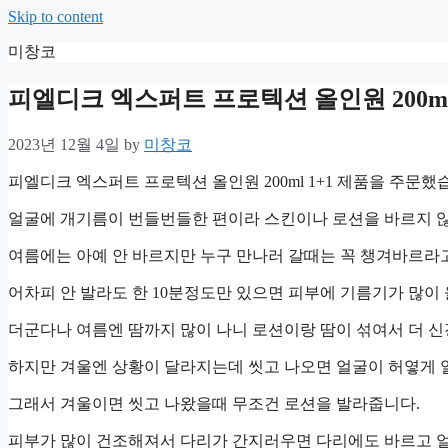
Skip to content
미창코
피엘디크 엑스퍼트 프로텍션 올인원 200ml 
2023년 12월 4일
by
미창코
피엘디크 엑스퍼트 프로텍션 올인원 200ml 1+1 제품을 주문했
얼굴에 개기름이 번들번들한 편이라 스킨이나 로션을 바르지 
여름에는 아예 안 바르지만 누구 만나러 갈때는 꼭 챙겨바르라고
어차피 안 발라도 한 10분정도만 있으면 피부에 기름기가 많이
더군다나 여름엔 땀까지 많이 나니 로션이랑 땀이 섞여서 더 신
하지만 겨울엔 상황이 달라지는데 씻고 나오면 얼굴이 허옇게 
그래서 겨울이면 씻고 나왔을때 무조건 로션을 발라줍니다.
피부가 많이 건조해져서 다리가 간지러우면 다리에도 바르고 