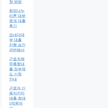
청 방법
희망나누
미론 대부
중개 대출
후기
모네다대
부 대출
진행 승인
관련해서
근로자채
무통합대
출 정부제
도 신청
안내
근로자 신
용지키미
대출 최대
1억원까