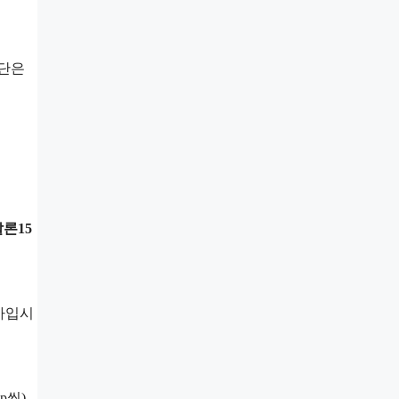
일단은
론15
 가입시
p씩)