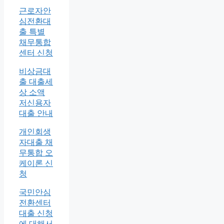
근로자안
심전환대
출 특별
채무통합
센터 신청
비상금대
출 대출세
상 소액
저신용자
대출 안내
개인회생
자대출 채
무통합 오
케이론 신
청
국민안심
전환센터
대출 신청
에 대해서