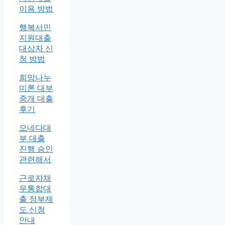
이용 방법
행복서민
지원대출
대상자 신
청 방법
희망나누
미론 대부
중개 대출
후기
모네다대
부 대출
진행 승인
관련해서
근로자채
무통합대
출 정부제
도 신청
안내