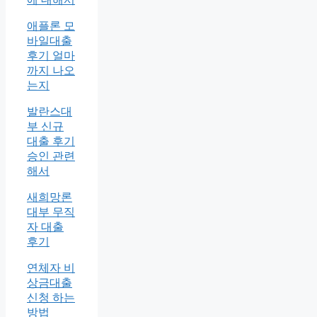
애플론 모
바일대출
후기 얼마
까지 나오
는지
발란스대
부 신규
대출 후기
승인 관련
해서
새희망론
대부 무직
자 대출
후기
연체자 비
상금대출
신청 하는
방법