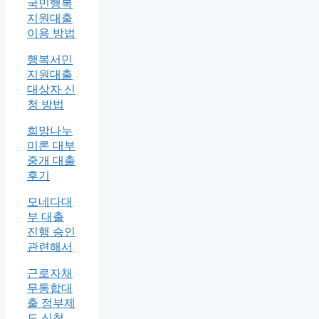
국민행복
지원대출
이용 방법
행복서민
지원대출
대상자 신
청 방법
희망나누
미론 대부
중개 대출
후기
모네다대
부 대출
진행 승인
관련해서
근로자채
무통합대
출 정부제
도 신청