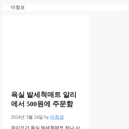
Skip
미창코
to
content
욕실 발세척매트 알리
에서 500원에 주문함
2024년 3월 24일
by
미창코
와이프가 욕실 발세척매트 하나 사