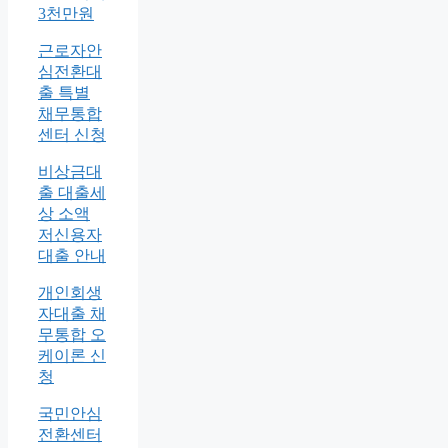
3천만원
근로자안
심전환대
출 특별
채무통합
센터 신청
비상금대
출 대출세
상 소액
저신용자
대출 안내
개인회생
자대출 채
무통합 오
케이론 신
청
국민안심
전환센터