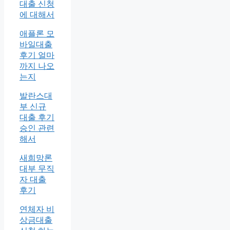
대출 신청
에 대해서
애플론 모
바일대출
후기 얼마
까지 나오
는지
발란스대
부 신규
대출 후기
승인 관련
해서
새희망론
대부 무직
자 대출
후기
연체자 비
상금대출