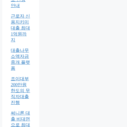
안내
근로자 신
용지키미
대출 최대
1억원까
지
대출나무
소액자금
중개 플랫
폼
조이대부
200만원
한도의 무
직자대출
진행
써니론 대
출 비대면
으로 최대