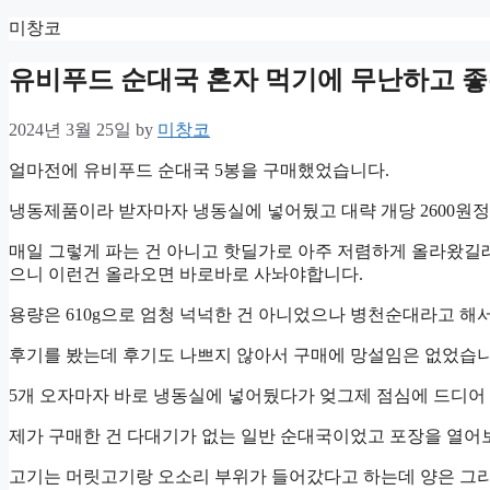
Skip
미창코
to
content
유비푸드 순대국 혼자 먹기에 무난하고 좋
2024년 3월 25일
by
미창코
얼마전에 유비푸드 순대국 5봉을 구매했었습니다.
냉동제품이라 받자마자 냉동실에 넣어뒀고 대략 개당 2600원
매일 그렇게 파는 건 아니고 핫딜가로 아주 저렴하게 올라왔길래
으니 이런건 올라오면 바로바로 사놔야합니다.
용량은 610g으로 엄청 넉넉한 건 아니었으나 병천순대라고 해
후기를 봤는데 후기도 나쁘지 않아서 구매에 망설임은 없었습니
5개 오자마자 바로 냉동실에 넣어뒀다가 엊그제 점심에 드디어
제가 구매한 건 다대기가 없는 일반 순대국이었고 포장을 열어보
고기는 머릿고기랑 오소리 부위가 들어갔다고 하는데 양은 그리