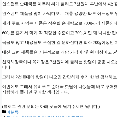
인스턴트 순대국은 아무리 싸게 풀려도 3천원대 후반에서 4천원
인스턴트 제품을 많이 사먹다보니 대충 용량만 봐도 어느정도 
제가 주로 사먹는 제품은 장순필 순대탕으로 700g짜리 제품인데
600g은 혼자서 먹기 딱 적당한 수준이고 700g이면 꽤 넉넉한 
국물도 많고 내용물도 푸짐한 걸 원하신다면 최소 700g이상인
대신 그런 제품들은 기본적으로 개당 가격이 4천원 이상이고 
선지해장국이나 육개장은 2천원대에 풀리는 핫딜이 종종 나오는
니다.
그래서 2천원대에 핫딜이 나오면 간단하게 후기 한 번 검색해보
이번에도 그래서 유비푸드 순대국 핫딜이 나왔을때 바로 구매했
저렴하게 풀리면 구매할 생각입니다.
(블로그 관련 문의는 아래 댓글에 남겨주시면 됩니다.)
Categories
미분류