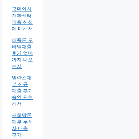
국민안심
전환센터
대출 신청
에 대해서
애플론 모
바일대출
후기 얼마
까지 나오
는지
발란스대
부 신규
대출 후기
승인 관련
해서
새희망론
대부 무직
자 대출
후기