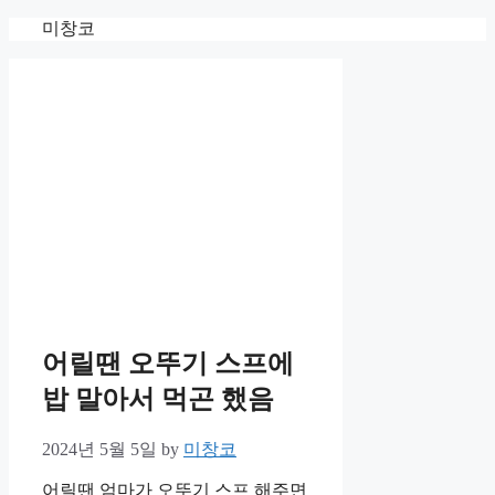
Skip
미창코
to
content
어릴땐 오뚜기 스프에
밥 말아서 먹곤 했음
2024년 5월 5일
by
미창코
어릴땐 엄마가 오뚜기 스프 해주면