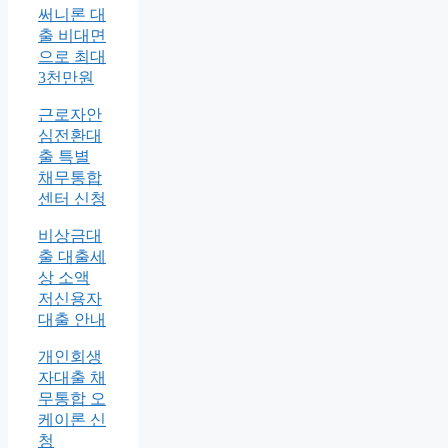
써니론 대
출 비대면
으로 최대
3천만원
근로자안
심전환대
출 특별
채무통합
센터 신청
비상금대
출 대출세
상 소액
저신용자
대출 안내
개인회생
자대출 채
무통합 오
케이론 신
청