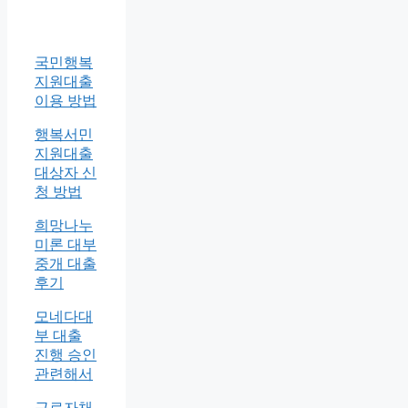
국민행복
지원대출
이용 방법
행복서민
지원대출
대상자 신
청 방법
희망나누
미론 대부
중개 대출
후기
모네다대
부 대출
진행 승인
관련해서
근로자채