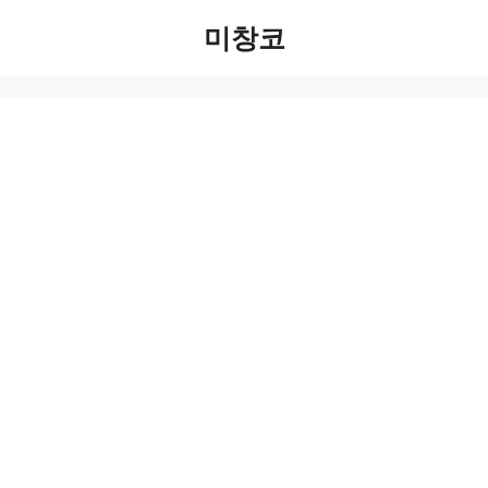
Skip
미창코
to
content