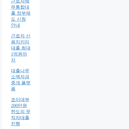
근로자채
무통합대
출 정부제
도 신청
안내
근로자 신
용지키미
대출 최대
1억원까
지
대출나무
소액자금
중개 플랫
폼
조이대부
200만원
한도의 무
직자대출
진행