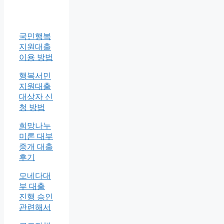
국민행복
지원대출
이용 방법
행복서민
지원대출
대상자 신
청 방법
희망나누
미론 대부
중개 대출
후기
모네다대
부 대출
진행 승인
관련해서