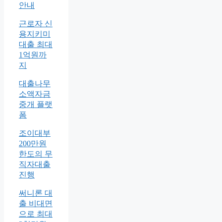
안내
근로자 신
용지키미
대출 최대
1억원까
지
대출나무
소액자금
중개 플랫
폼
조이대부
200만원
한도의 무
직자대출
진행
써니론 대
출 비대면
으로 최대