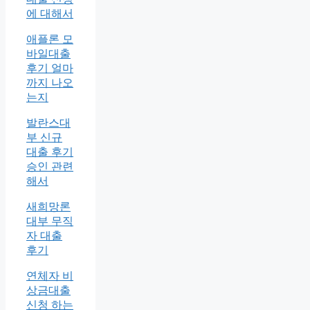
에 대해서
애플론 모
바일대출
후기 얼마
까지 나오
는지
발란스대
부 신규
대출 후기
승인 관련
해서
새희망론
대부 무직
자 대출
후기
연체자 비
상금대출
신청 하는