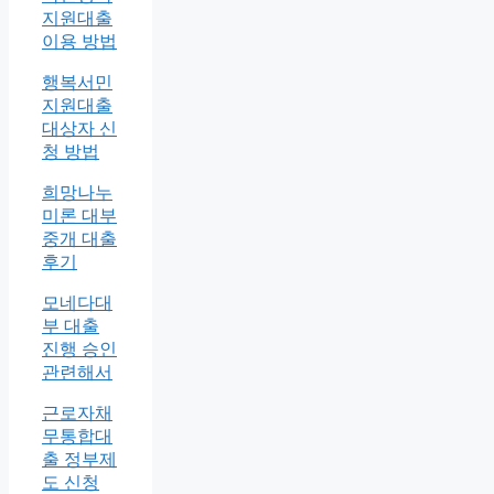
지원대출
이용 방법
행복서민
지원대출
대상자 신
청 방법
희망나누
미론 대부
중개 대출
후기
모네다대
부 대출
진행 승인
관련해서
근로자채
무통합대
출 정부제
도 신청