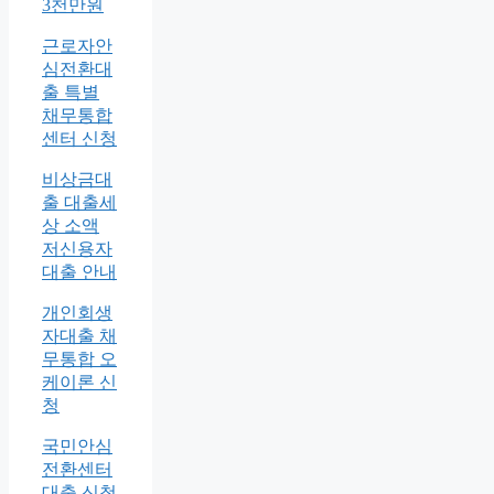
3천만원
근로자안
심전환대
출 특별
채무통합
센터 신청
비상금대
출 대출세
상 소액
저신용자
대출 안내
개인회생
자대출 채
무통합 오
케이론 신
청
국민안심
전환센터
대출 신청