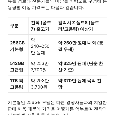
유출 정보와 전문가들의 예상을 바탕으로 구성해 본
용량별 예상 가격표는 다음과 같습니다.
전작 (폴드
갤럭시 Z 폴드8 (울트
구분
7) 출고가
라/고용량) 예상가
약
256GB
약 250만 원대 내외 (동
240~250
기본형
결 우세)
만 원대
512GB
약 253만
약 325만 원대 (단순 환
고급형
7,700원
산 기준)
1TB 최
약 293만
약 370만 원에 육박 전
고용량
3,700원
망
기본형인 256GB 모델은 다른 경쟁사들과의 치열한
판매 싸움 때문에 가격을 어떻게든 억누르며 전작과