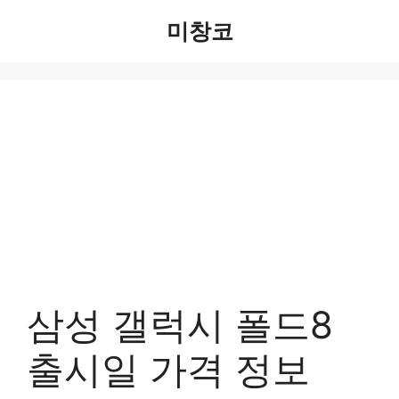
Skip
미창코
to
content
삼성 갤럭시 폴드8
출시일 가격 정보