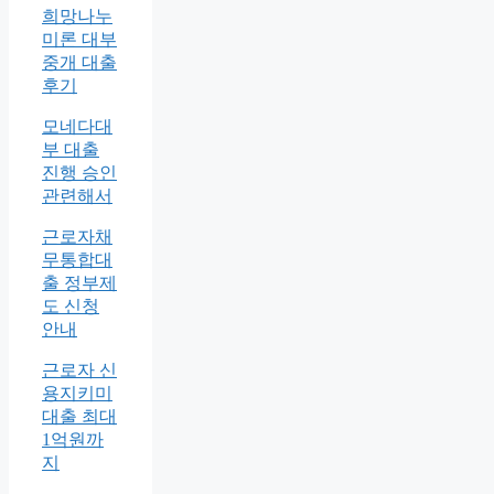
희망나누
미론 대부
중개 대출
후기
모네다대
부 대출
진행 승인
관련해서
근로자채
무통합대
출 정부제
도 신청
안내
근로자 신
용지키미
대출 최대
1억원까
지