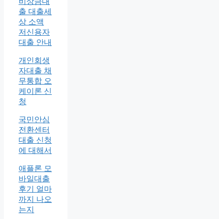
비상금대
출 대출세
상 소액
저신용자
대출 안내
개인회생
자대출 채
무통합 오
케이론 신
청
국민안심
전환센터
대출 신청
에 대해서
애플론 모
바일대출
후기 얼마
까지 나오
는지