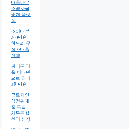
대출나무
소액자금
중개 플랫
폼
조이대부
200만원
한도의 무
직자대출
진행
써니론 대
출 비대면
으로 최대
3천만원
근로자안
심전환대
출 특별
채무통합
센터 신청