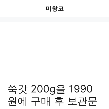
Skip
미창코
to
content
쑥갓 200g을 1990
원에 구매 후 보관문