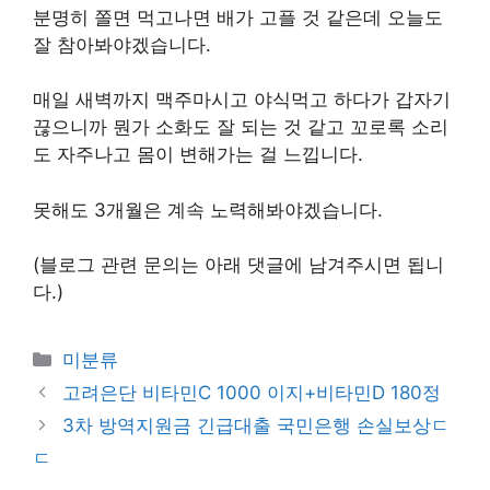
분명히 쫄면 먹고나면 배가 고플 것 같은데 오늘도
잘 참아봐야겠습니다.
매일 새벽까지 맥주마시고 야식먹고 하다가 갑자기
끊으니까 뭔가 소화도 잘 되는 것 같고 꼬로록 소리
도 자주나고 몸이 변해가는 걸 느낍니다.
못해도 3개월은 계속 노력해봐야겠습니다.
(블로그 관련 문의는 아래 댓글에 남겨주시면 됩니
다.)
Categories
미분류
고려은단 비타민C 1000 이지+비타민D 180정
3차 방역지원금 긴급대출 국민은행 손실보상ㄷ
ㄷ