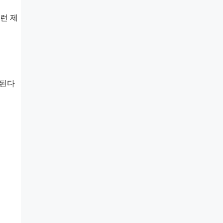
런 제
 된다