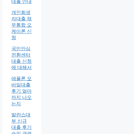
대출 안내
개인회생
자대출 채
무통합 오
케이론 신
청
국민안심
전환센터
대출 신청
에 대해서
애플론 모
바일대출
후기 얼마
까지 나오
는지
발란스대
부 신규
대출 후기
승인 관련