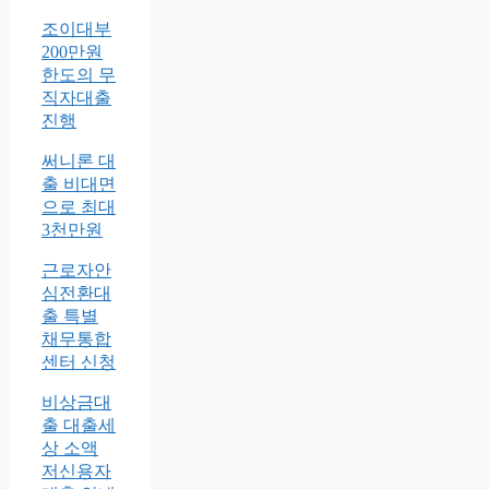
조이대부
200만원
한도의 무
직자대출
진행
써니론 대
출 비대면
으로 최대
3천만원
근로자안
심전환대
출 특별
채무통합
센터 신청
비상금대
출 대출세
상 소액
저신용자