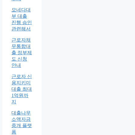
모네다대
부 대출
진행 승인
관련해서
근로자채
무통합대
출 정부제
도 신청
안내
근로자 신
용지키미
대출 최대
1억원까
지
대출나무
소액자금
중개 플랫
폼