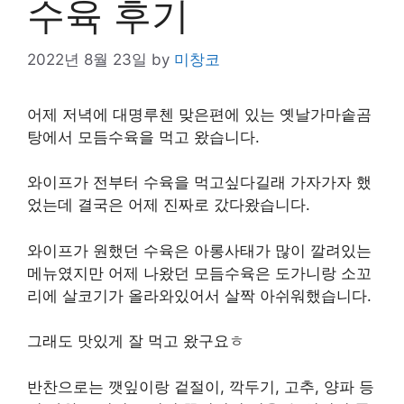
수육 후기
2022년 8월 23일
by
미창코
어제 저녁에 대명루첸 맞은편에 있는 옛날가마솥곰
탕에서 모듬수육을 먹고 왔습니다.
와이프가 전부터 수육을 먹고싶다길래 가자가자 했
었는데 결국은 어제 진짜로 갔다왔습니다.
와이프가 원했던 수육은 아롱사태가 많이 깔려있는
메뉴였지만 어제 나왔던 모듬수육은 도가니랑 소꼬
리에 살코기가 올라와있어서 살짝 아쉬워했습니다.
그래도 맛있게 잘 먹고 왔구요ㅎ
반찬으로는 깻잎이랑 겉절이, 깍두기, 고추, 양파 등