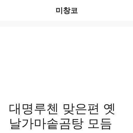
Skip
미창코
to
content
대명루첸 맞은편 옛
날가마솥곰탕 모듬