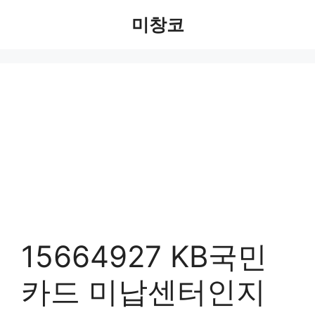
Skip
미창코
to
content
15664927 KB국민
카드 미납센터인지