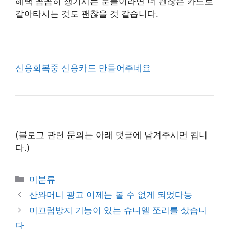
혜택 꼼꼼히 챙기시는 분들이라면 더 괜찮은 카드로
갈아타시는 것도 괜찮을 것 같습니다.
신용회복중 신용카드 만들어주네요
(블로그 관련 문의는 아래 댓글에 남겨주시면 됩니
다.)
Categories
미분류
산와머니 광고 이제는 볼 수 없게 되었다능
미끄럼방지 기능이 있는 슈니엘 쪼리를 샀습니
다