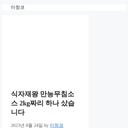
Skip
미창코
to
content
식자재왕 만능무침소
스 2kg짜리 하나 샀습
니다
2023년 8월 24일
by
미창코