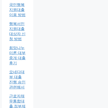
국민행복
지원대출
이용 방법
행복서민
지원대출
대상자 신
청 방법
희망나누
미론 대부
중개 대출
후기
모네다대
부 대출
진행 승인
관련해서
근로자채
무통합대
출 정부제