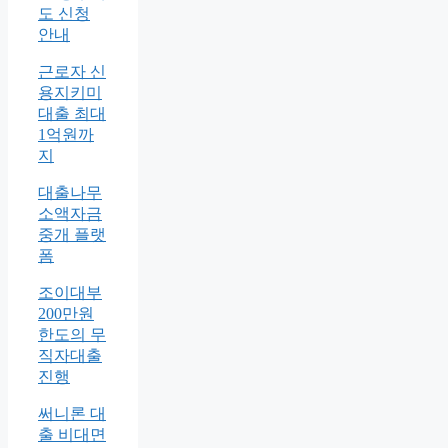
도 신청
안내
근로자 신
용지키미
대출 최대
1억원까
지
대출나무
소액자금
중개 플랫
폼
조이대부
200만원
한도의 무
직자대출
진행
써니론 대
출 비대면