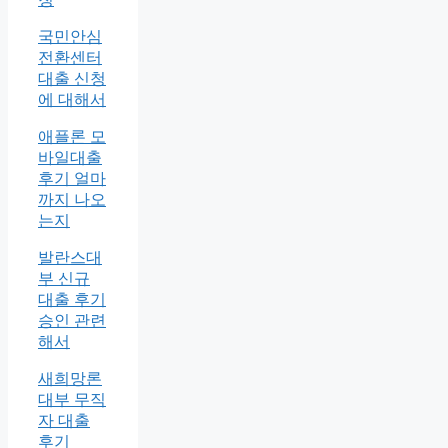
국민안심
전환센터
대출 신청
에 대해서
애플론 모
바일대출
후기 얼마
까지 나오
는지
발란스대
부 신규
대출 후기
승인 관련
해서
새희망론
대부 무직
자 대출
후기