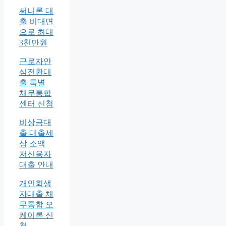
써니론 대
출 비대면
으로 최대
3천만원
근로자안
심전환대
출 특별
채무통합
센터 신청
비상금대
출 대출세
상 소액
저신용자
대출 안내
개인회생
자대출 채
무통합 오
케이론 신
청