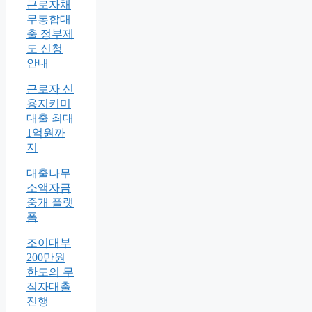
근로자채
무통합대
출 정부제
도 신청
안내
근로자 신
용지키미
대출 최대
1억원까
지
대출나무
소액자금
중개 플랫
폼
조이대부
200만원
한도의 무
직자대출
진행