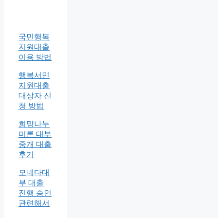
국민행복
지원대출
이용 방법
행복서민
지원대출
대상자 신
청 방법
희망나누
미론 대부
중개 대출
후기
모네다대
부 대출
진행 승인
관련해서