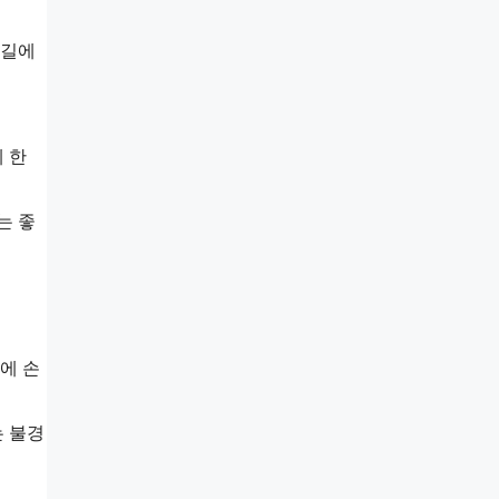
 길에
 한
는 좋
에 손
는 불경