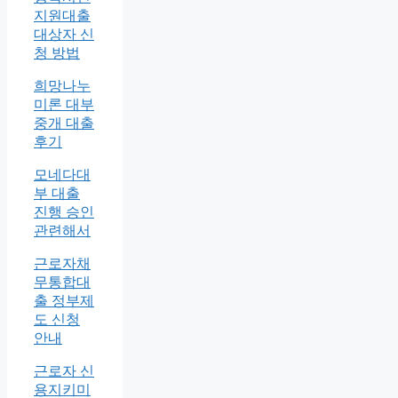
지원대출
대상자 신
청 방법
희망나누
미론 대부
중개 대출
후기
모네다대
부 대출
진행 승인
관련해서
근로자채
무통합대
출 정부제
도 신청
안내
근로자 신
용지키미