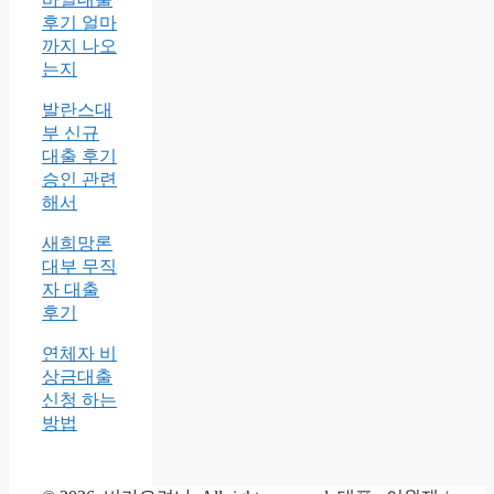
후기 얼마
까지 나오
는지
발란스대
부 신규
대출 후기
승인 관련
해서
새희망론
대부 무직
자 대출
후기
연체자 비
상금대출
신청 하는
방법