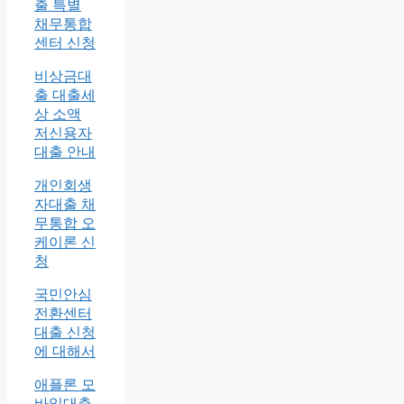
출 특별
채무통합
센터 신청
비상금대
출 대출세
상 소액
저신용자
대출 안내
개인회생
자대출 채
무통합 오
케이론 신
청
국민안심
전환센터
대출 신청
에 대해서
애플론 모
바일대출