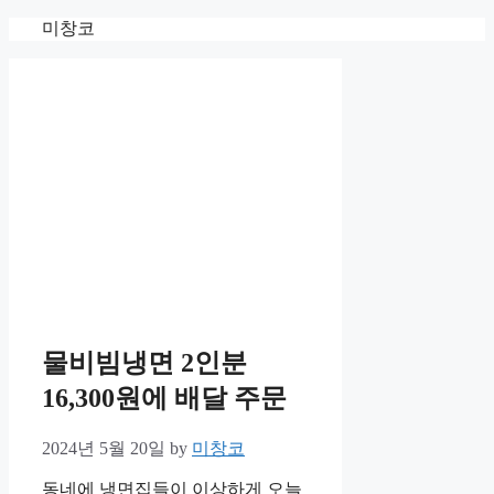
Skip
미창코
to
content
물비빔냉면 2인분
16,300원에 배달 주문
2024년 5월 20일
by
미창코
동네에 냉면집들이 이상하게 오늘