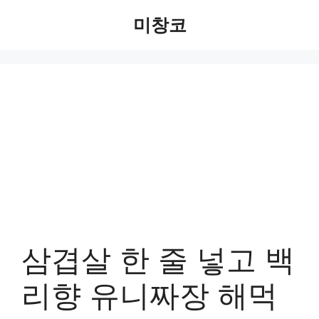
Skip
미창코
to
content
삼겹살 한 줄 넣고 백
리향 유니짜장 해먹