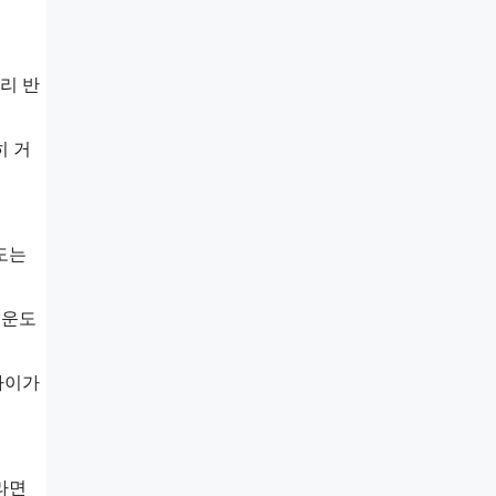
리 반
히 거
도는
기운도
나이가
라면