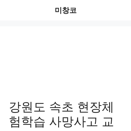
Skip
미창코
to
content
강원도 속초 현장체
험학습 사망사고 교