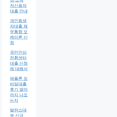
상 소액
저신용자
대출 안내
개인회생
자대출 채
무통합 오
케이론 신
청
국민안심
전환센터
대출 신청
에 대해서
애플론 모
바일대출
후기 얼마
까지 나오
는지
발란스대
부 신규