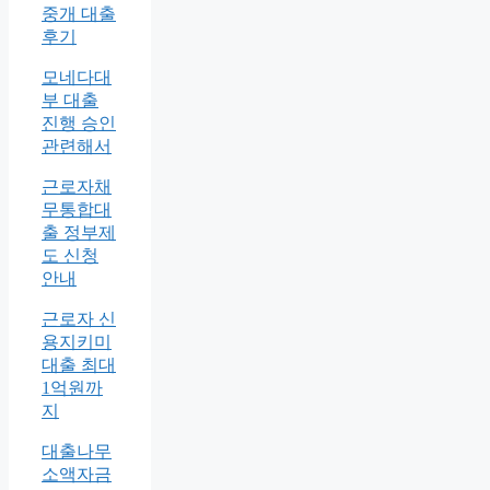
중개 대출
후기
모네다대
부 대출
진행 승인
관련해서
근로자채
무통합대
출 정부제
도 신청
안내
근로자 신
용지키미
대출 최대
1억원까
지
대출나무
소액자금