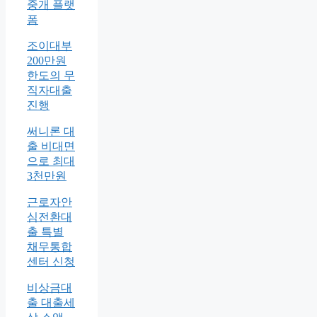
중개 플랫
폼
조이대부
200만원
한도의 무
직자대출
진행
써니론 대
출 비대면
으로 최대
3천만원
근로자안
심전환대
출 특별
채무통합
센터 신청
비상금대
출 대출세