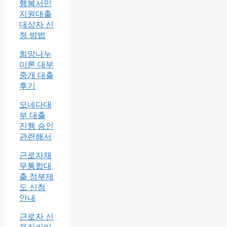
행복서민
지원대출
대상자 신
청 방법
희망나누
미론 대부
중개 대출
후기
모네다대
부 대출
진행 승인
관련해서
근로자채
무통합대
출 정부제
도 신청
안내
근로자 신