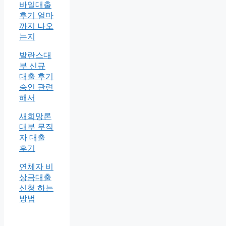
바일대출
후기 얼마
까지 나오
는지
발란스대
부 신규
대출 후기
승인 관련
해서
새희망론
대부 무직
자 대출
후기
연체자 비
상금대출
신청 하는
방법