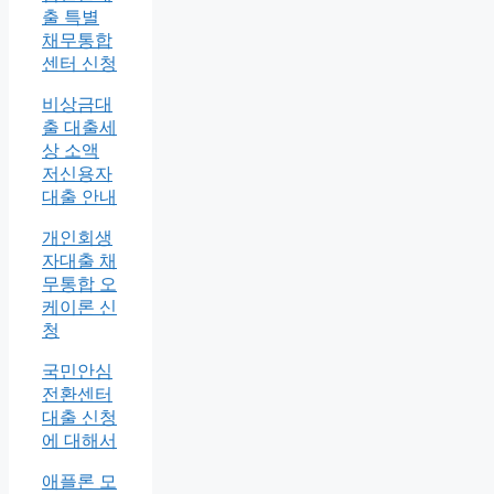
출 특별
채무통합
센터 신청
비상금대
출 대출세
상 소액
저신용자
대출 안내
개인회생
자대출 채
무통합 오
케이론 신
청
국민안심
전환센터
대출 신청
에 대해서
애플론 모