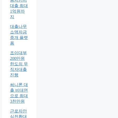
용지키미
대출 최대
1억원까
지
대출나무
소액자금
중개 플랫
폼
조이대부
200만원
한도의 무
직자대출
진행
써니론 대
출 비대면
으로 최대
3천만원
근로자안
심전환대