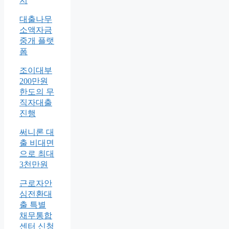
지
대출나무
소액자금
중개 플랫
폼
조이대부
200만원
한도의 무
직자대출
진행
써니론 대
출 비대면
으로 최대
3천만원
근로자안
심전환대
출 특별
채무통합
센터 신청