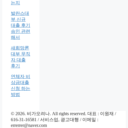
는지
발란스대
부 신규
대출 후기
승인 관련
해서
새희망론
대부 무직
자 대출
후기
연체자 비
상금대출
신청 하는
방법
© 2026. 비가오려나. All rights reserved. 대표 : 이원재 /
616-31-16581 / 서비스업, 광고대행 / 이메일 :
errerrer@naver.com