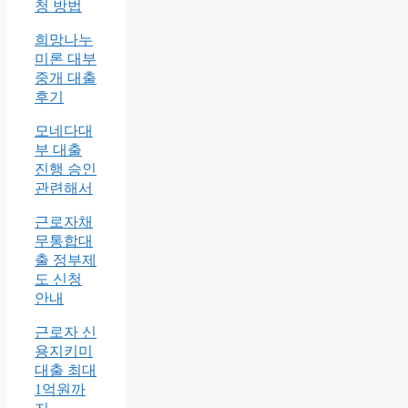
청 방법
희망나누
미론 대부
중개 대출
후기
모네다대
부 대출
진행 승인
관련해서
근로자채
무통합대
출 정부제
도 신청
안내
근로자 신
용지키미
대출 최대
1억원까