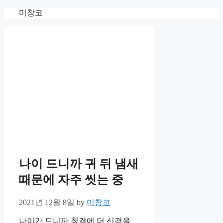
Skip
미창코
to
content
나이 드니까 귀 뒤 냄새
때문에 자주 씻는 중
2021년 12월 8일
by
미창코
나이가 드니까 청결에 더 신경을