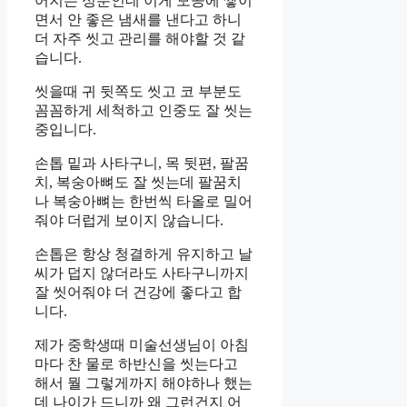
어지는 성분인데 이게 모공에 쌓이
면서 안 좋은 냄새를 낸다고 하니
더 자주 씻고 관리를 해야할 것 같
습니다.
씻을때 귀 뒷쪽도 씻고 코 부분도
꼼꼼하게 세척하고 인중도 잘 씻는
중입니다.
손톱 밑과 사타구니, 목 뒷편, 팔꿈
치, 복숭아뼈도 잘 씻는데 팔꿈치
나 복숭아뼈는 한번씩 타올로 밀어
줘야 더럽게 보이지 않습니다.
손톱은 항상 청결하게 유지하고 날
씨가 덥지 않더라도 사타구니까지
잘 씻어줘야 더 건강에 좋다고 합
니다.
제가 중학생때 미술선생님이 아침
마다 찬 물로 하반신을 씻는다고
해서 뭘 그렇게까지 해야하나 했는
데 나이가 드니까 왜 그런건지 어