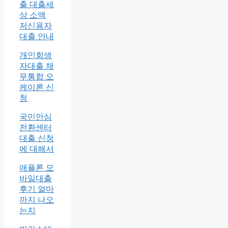
출 대출세
상 소액
저신용자
대출 안내
개인회생
자대출 채
무통합 오
케이론 신
청
국민안심
전환센터
대출 신청
에 대해서
애플론 모
바일대출
후기 얼마
까지 나오
는지