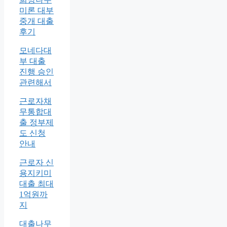
미론 대부
중개 대출
후기
모네다대
부 대출
진행 승인
관련해서
근로자채
무통합대
출 정부제
도 신청
안내
근로자 신
용지키미
대출 최대
1억원까
지
대출나무