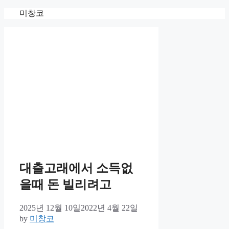
Skip
미창코
to
content
대출고래에서 소득없
을때 돈 빌리려고
2025년 12월 10일
2022년 4월 22일
by
미창코