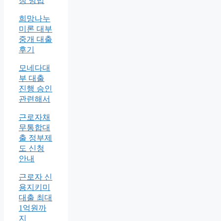
청 방법
희망나누
미론 대부
중개 대출
후기
모네다대
부 대출
진행 승인
관련해서
근로자채
무통합대
출 정부제
도 신청
안내
근로자 신
용지키미
대출 최대
1억원까
지