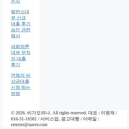
는지
발란스대
부 신규
대출 후기
승인 관련
해서
새희망론
대부 무직
자 대출
후기
연체자 비
상금대출
신청 하는
방법
© 2026. 비가오려나. All rights reserved. 대표 : 이원재 /
616-31-16581 / 서비스업, 광고대행 / 이메일 :
errerrer@naver.com