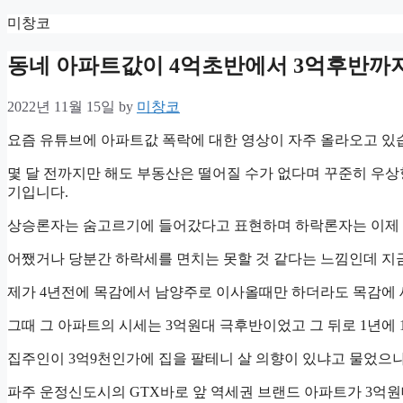
Skip
미창코
to
content
동네 아파트값이 4억초반에서 3억후반까
2022년 11월 15일
by
미창코
요즘 유튜브에 아파트값 폭락에 대한 영상이 자주 올라오고 있
몇 달 전까지만 해도 부동산은 떨어질 수가 없다며 꾸준히 우
기입니다.
상승론자는 숨고르기에 들어갔다고 표현하며 하락론자는 이제 
어쨌거나 당분간 하락세를 면치는 못할 것 같다는 느낌인데 지금
제가 4년전에 목감에서 남양주로 이사올때만 하더라도 목감에 
그때 그 아파트의 시세는 3억원대 극후반이었고 그 뒤로 1년에 
집주인이 3억9천인가에 집을 팔테니 살 의향이 있냐고 물었으나
파주 운정신도시의 GTX바로 앞 역세권 브랜드 아파트가 3억