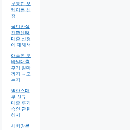
무통합 오
케이론 신
청
국민안심
전환센터
대출 신청
에 대해서
애플론 모
바일대출
후기 얼마
까지 나오
는지
발란스대
부 신규
대출 후기
승인 관련
해서
새희망론