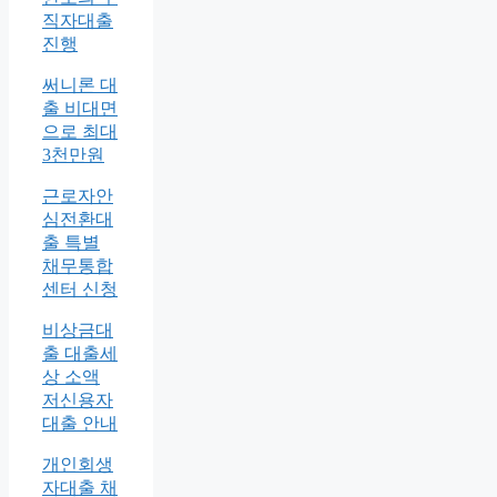
직자대출
진행
써니론 대
출 비대면
으로 최대
3천만원
근로자안
심전환대
출 특별
채무통합
센터 신청
비상금대
출 대출세
상 소액
저신용자
대출 안내
개인회생
자대출 채