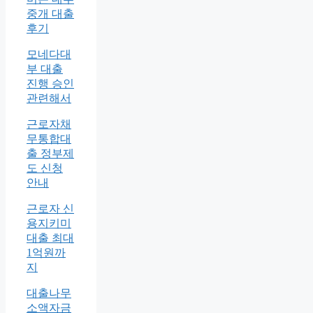
중개 대출
후기
모네다대
부 대출
진행 승인
관련해서
근로자채
무통합대
출 정부제
도 신청
안내
근로자 신
용지키미
대출 최대
1억원까
지
대출나무
소액자금