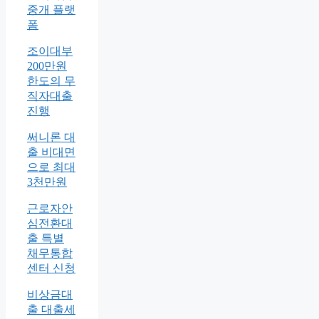
중개 플랫
폼
조이대부
200만원
한도의 무
직자대출
진행
써니론 대
출 비대면
으로 최대
3천만원
근로자안
심전환대
출 특별
채무통합
센터 신청
비상금대
출 대출세