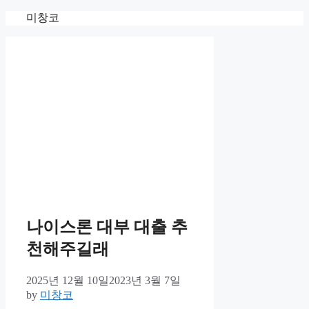
Skip
미창코
to
content
나이스론 대부 대출 추
천해주길래
2025년 12월 10일
2023년 3월 7일
by
미창코