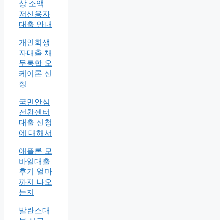
상 소액
저신용자
대출 안내
개인회생
자대출 채
무통합 오
케이론 신
청
국민안심
전환센터
대출 신청
에 대해서
애플론 모
바일대출
후기 얼마
까지 나오
는지
발란스대