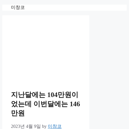
Skip
미창코
to
content
지난달에는 104만원이
었는데 이번달에는 146
만원
2023년 4월 9일
by
미창코