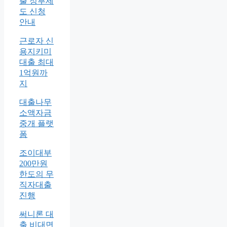
출 정부제
도 신청
안내
근로자 신
용지키미
대출 최대
1억원까
지
대출나무
소액자금
중개 플랫
폼
조이대부
200만원
한도의 무
직자대출
진행
써니론 대
출 비대면