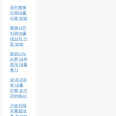
국민행복
지원대출
이용 방법
행복서민
지원대출
대상자 신
청 방법
희망나누
미론 대부
중개 대출
후기
모네다대
부 대출
진행 승인
관련해서
근로자채
무통합대