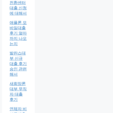
전환센터
대출 신청
에 대해서
애플론 모
바일대출
후기 얼마
까지 나오
는지
발란스대
부 신규
대출 후기
승인 관련
해서
새희망론
대부 무직
자 대출
후기
연체자 비