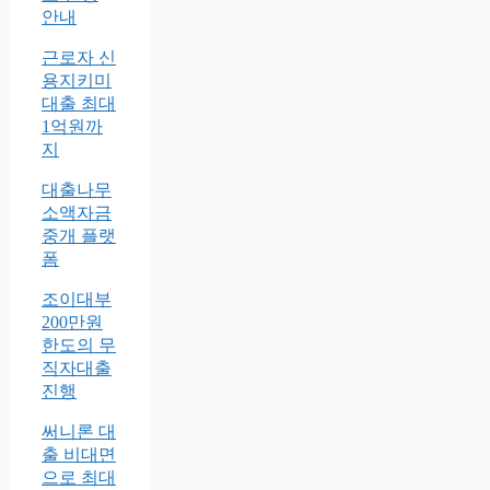
안내
근로자 신
용지키미
대출 최대
1억원까
지
대출나무
소액자금
중개 플랫
폼
조이대부
200만원
한도의 무
직자대출
진행
써니론 대
출 비대면
으로 최대