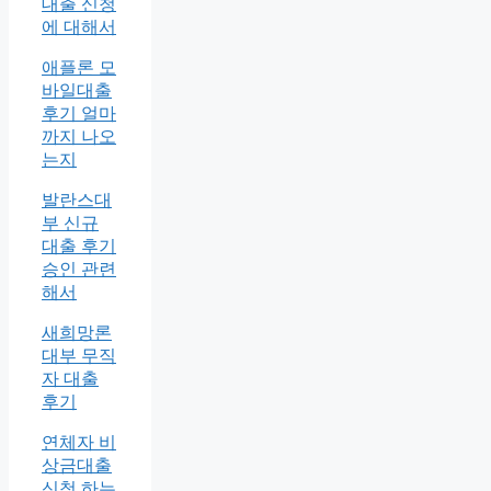
대출 신청
에 대해서
애플론 모
바일대출
후기 얼마
까지 나오
는지
발란스대
부 신규
대출 후기
승인 관련
해서
새희망론
대부 무직
자 대출
후기
연체자 비
상금대출
신청 하는