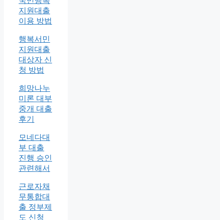
국민행복
지원대출
이용 방법
행복서민
지원대출
대상자 신
청 방법
희망나누
미론 대부
중개 대출
후기
모네다대
부 대출
진행 승인
관련해서
근로자채
무통합대
출 정부제
도 신청