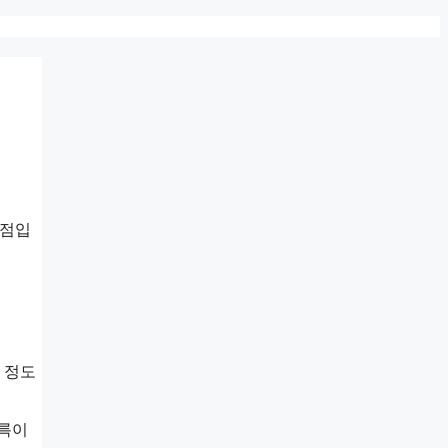
 점입
 정도
계륵이