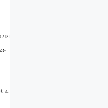
로 시키
 쓰는
한 조