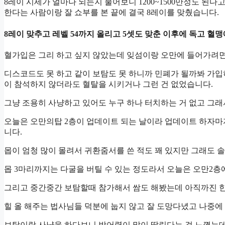
8레이 시세가 얼마나 되는지 물어보니 1200~1500만정도 된다
한다는 사람이랑 잘 쇼부를 본 끝에 결국 8레이를 맞췄습니다.
8레이 맞추고 레벨 54까지 올리고 5셋도 맞춘 이후에 독고 혈
혈가입은 그리 하고 싶지 않았는데 잊섬이랑 오만에 들어가려면
디스코드도 못 하고 같이 보탐도 못 하니까 민폐가 될까봐 가입
이 참석하지 않더라도 혈탈을 시키거나 그런 건 없었습니다.
그냥 조용히 사냥하고 있어도 누구 하나 터치하는 거 없고 그래
오늘은 오만의탑 2층이 업데이트 되는 날이라 업데이트 하자마
니다.
몹이 엄청 많이 몰려서 귀환줌서를 쓴 적도 꽤 있지만 그래도 
몹 3마리까지는 다굴을 버틸 수 있는 정도라서 오늘은 오만2층
그리고 중간중간 보탐할때 참가해서 쌈도 해봤는데 아직까진 한
힐 올 해주는 법사님들 덕분에 눕지 않고 잘 도망다녔고 나중에 
보탐이랑 사냥을 하다보니 방어력이 많이 딸린다는 걸 느꼈는데