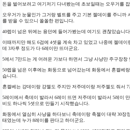
돈을 벌어보려고 여기저기 다녀봤는데 초보일때는 오우거를 잡
오우거가 눈물인가 그거랑 벨트를 주고 기본 젤데이를 주니까 사
를 받을 수 있으니 쏠쏠한 편입니다.
40렙이 넘은 뒤에는 용던에 들어가봤는데 여기도 괜찮았습니다
이때까지만 해도 6검에 4셋을 계속 차고 있었고 나중에 젤데이
데 3자루 정도가 다 6레이만 뜨더군요.
5에서 7만드는 게 어려운 가보다 하면서 그냥 사냥만 주구장창
50렙을 넘은 이후에는 화둥으로 넘어갔는데 화둥에서 혼켈베랑
습니다.
혼켈베는 걍데이랑 걍젤도 주지만 저주데이랑 저주젤도 줘서 7검
5레이에서 축데이 발라서 6레이 뜨면 저주데이 발라서 5레이 
비도 하나씩 5셋으로 만들기 시작했습니다.
화둥에서 열심히 사냥을 하다보니 축데이랑 축젤이 대략 30장정
태였는데 누가 8레이를 판다고 하더군요.