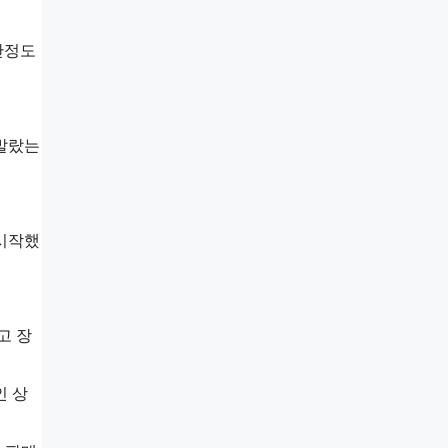
만정도
 발랐는
 시작했
고 장
인 상