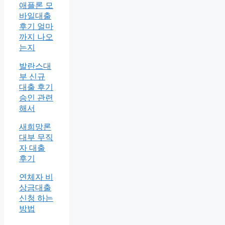
애플론 모
바일대출
후기 얼마
까지 나오
는지
발란스대
부 신규
대출 후기
승인 관련
해서
새희망론
대부 무직
자 대출
후기
연체자 비
상금대출
신청 하는
방법