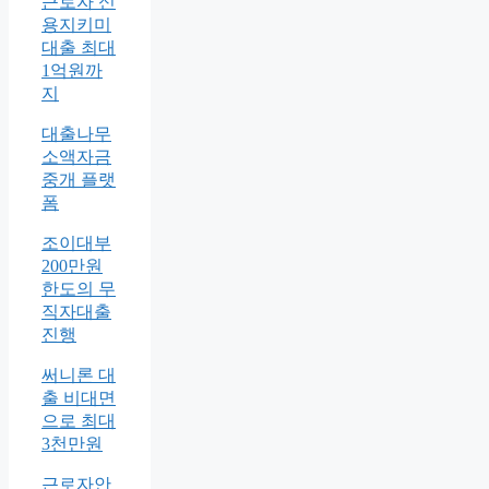
근로자 신
용지키미
대출 최대
1억원까
지
대출나무
소액자금
중개 플랫
폼
조이대부
200만원
한도의 무
직자대출
진행
써니론 대
출 비대면
으로 최대
3천만원
근로자안