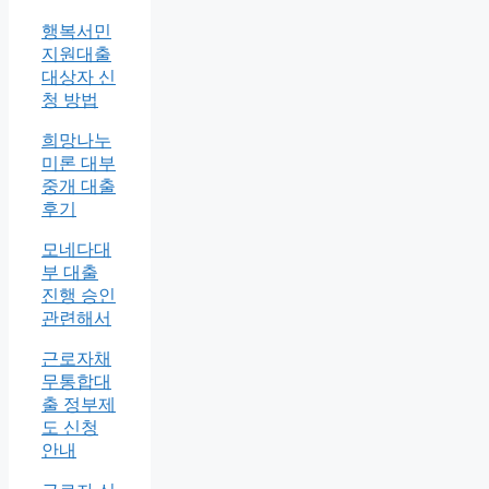
행복서민
지원대출
대상자 신
청 방법
희망나누
미론 대부
중개 대출
후기
모네다대
부 대출
진행 승인
관련해서
근로자채
무통합대
출 정부제
도 신청
안내