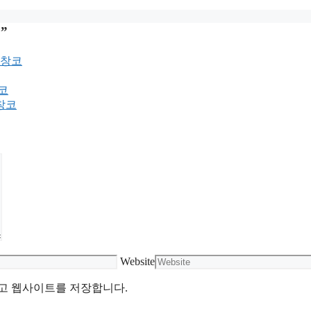
”
미창코
코
창코
Website
리고 웹사이트를 저장합니다.