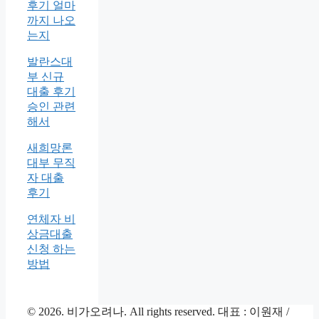
후기 얼마
까지 나오
는지
발란스대
부 신규
대출 후기
승인 관련
해서
새희망론
대부 무직
자 대출
후기
연체자 비
상금대출
신청 하는
방법
© 2026. 비가오려나. All rights reserved. 대표 : 이원재 /