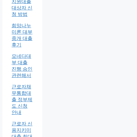
지원대출
대상자 신
청 방법
희망나누
미론 대부
중개 대출
후기
모네다대
부 대출
진행 승인
관련해서
근로자채
무통합대
출 정부제
도 신청
안내
근로자 신
용지키미
대출 최대