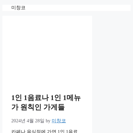
Skip
미창코
to
content
1인 1음료나 1인 1메뉴
가 원칙인 가게들
2024년 4월 28일
by
미창코
카페나 음식점에 가면 1인 1음료