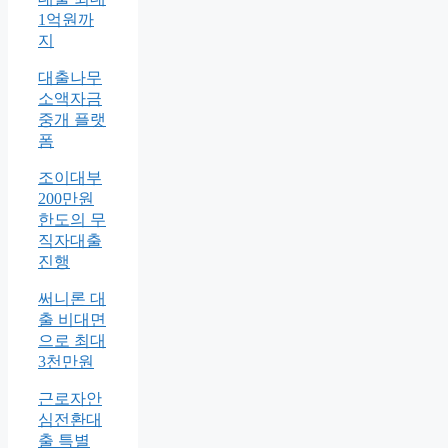
1억원까
지
대출나무
소액자금
중개 플랫
폼
조이대부
200만원
한도의 무
직자대출
진행
써니론 대
출 비대면
으로 최대
3천만원
근로자안
심전환대
출 특별