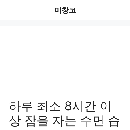
Skip
미창코
to
content
하루 최소 8시간 이
상 잠을 자는 수면 습