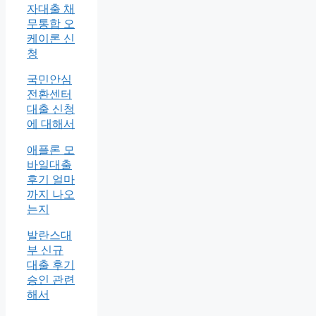
자대출 채
무통합 오
케이론 신
청
국민안심
전환센터
대출 신청
에 대해서
애플론 모
바일대출
후기 얼마
까지 나오
는지
발란스대
부 신규
대출 후기
승인 관련
해서