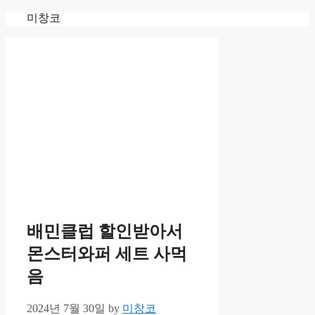
Skip
미창코
to
content
배민클럽 할인받아서
몬스터와퍼 세트 사먹
음
2024년 7월 30일
by
미창코