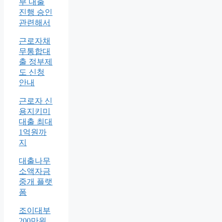
부 대출
진행 승인
관련해서
근로자채
무통합대
출 정부제
도 신청
안내
근로자 신
용지키미
대출 최대
1억원까
지
대출나무
소액자금
중개 플랫
폼
조이대부
200만원