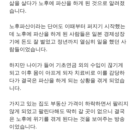
삶을 살다가 노후에 파산을 하게 된 것으로 알려졌
습니다.
노후파산이라는 단어도 이때부터 퍼지기 시작했는
데 노후에 파산을 하게 된 사람들은 일본 경제성장
기에 돈도 잘 벌었고 정년까지 열심히 일을 했던 사
람들이었습니다.
하지만 나이가 들어 기초연금 외의 수입이 끊기게
되고 이후 몸이 아프게 되자 치료비로 이를 감당하
다가 결국은 파산을 하게 되는 상황을 겪게 되었습
니다.
가지고 있는 집도 부동산 가격이 하락하면서 팔리지
않게 되었고 팔린다해도 딱히 갈 곳이 없으니 결국
은 노후에 위기를 겪게 된다는 것을 보여주는 방송
이었습니다.