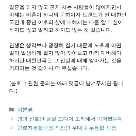
결혼을 하지 않고 혼자 사는 사람들이 많아지면서
이제는 비혼이 하나의 문화이자 트렌드가 된 대한민
국인데 중년 이후의 삶에 대해서는 다들 알고 싶어
하지도 않고 알려고 하지도 않는 것 같습니다.
인생은 생각보다 굉장히 길기 때문에 노후에 어떤
일이 발생하게 될지 많이 찾아보고 미리 대비해야
하지만 대한민국은 그 진실에 대해 알아가는 것을
기피하는 것 같아서 더 무섭습니다.
(블로그 관련 문의는 아래 댓글에 남겨주시면 됩니
다.)
Categories
미분류
광명 신호탄 닭발 드디어 도착해서 먹어봤는데
근로자통합금융 직장인 우대 채무통합 신청