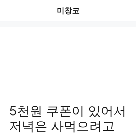
Skip
미창코
to
content
5천원 쿠폰이 있어서
저녁은 사먹으려고